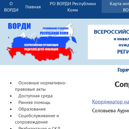
О
РО ВОРДИ Республики
Карта ин
Главная
ВОРДИ
Коми
ВО
ВСЕРОССИЙС
и инва
нужд
РЕГ
Гор
Основные нормативно-
Соп
правовые акты
Доступная среда
Координатор н
Ранняя помощь
Образование
Соловьева Аури
Соцобслуживание и
сопровождение
Реабилитация и СКЛ