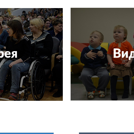
рея
Вид