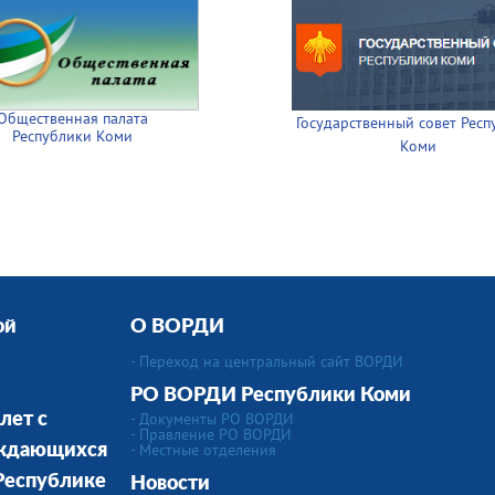
Общественная палата
Государственный совет Респ
Республики Коми
Коми
ой
О ВОРДИ
- Переход на центральный сайт ВОРДИ
РО ВОРДИ Республики Коми
- Документы РО ВОРДИ
лет с
- Правление РО ВОРДИ
-
Местные отделения
уждающихся
 Республике
Новости