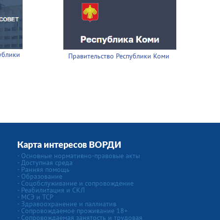
ублики
Правительство Республики Коми
Карта интересов ВОРДИ
- Основные нормативно-правовые акты
- Доступная среда
- Ранняя помощь
- Образование
- Соцобслуживание и сопровождение
- Реабилитация и СКЛ
- МСЭ и ТСР
- Здравоохранение и паллиатив
- Сопровождаемое проживание 18+
- Сопровождаемая занятость и трудовая