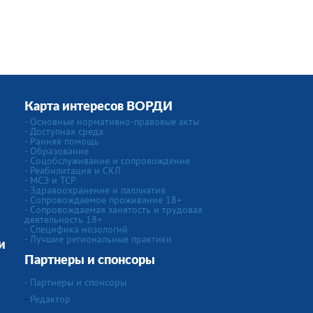
Карта интересов ВОРДИ
- Основные нормативно-правовые акты
- Доступная среда
- Ранняя помощь
- Образование
- Соцобслуживание и сопровождение
- Реабилитация и СКЛ
- МСЭ и ТСР
- Здравоохранение и паллиатив
- Сопровождаемое проживание 18+
- Сопровождаемая занятость и трудовая
деятельность 18+
- Специфика нозологий
- Лучшие региональные практики
и
Партнеры и спонсоры
- Партнеры и спонсоры
-
Редактор