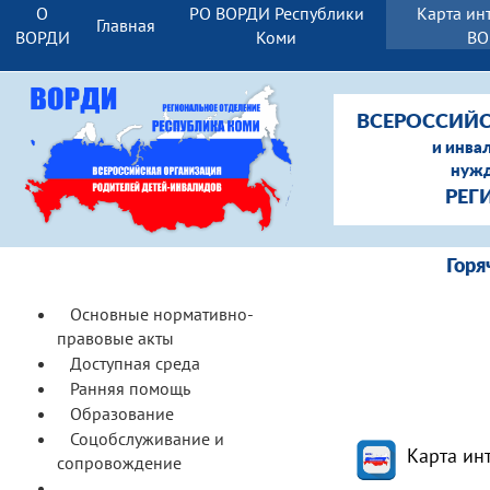
О
РО ВОРДИ Республики
Карта ин
Главная
ВОРДИ
Коми
ВО
ВСЕРОССИЙС
и инва
нужд
РЕГ
Гор
Основные нормативно-
правовые акты
Доступная среда
Ранняя помощь
Образование
Соцобслуживание и
Карта ин
сопровождение
Реабилитация и СКЛ