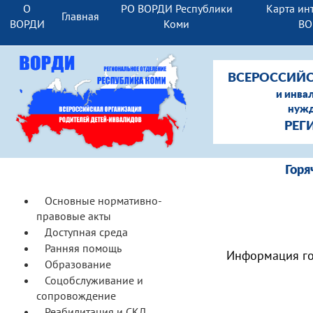
О
РО ВОРДИ Республики
Карта ин
Главная
ВОРДИ
Коми
ВО
ВСЕРОССИЙС
и инва
нужд
РЕГ
Гор
Основные нормативно-
правовые акты
Доступная среда
Ранняя помощь
Информация го
Образование
Соцобслуживание и
сопровождение
Реабилитация и СКЛ