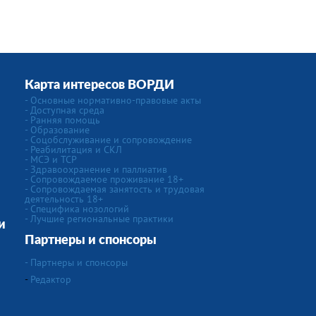
Карта интересов ВОРДИ
- Основные нормативно-правовые акты
- Доступная среда
- Ранняя помощь
- Образование
- Соцобслуживание и сопровождение
- Реабилитация и СКЛ
- МСЭ и ТСР
- Здравоохранение и паллиатив
- Сопровождаемое проживание 18+
- Сопровождаемая занятость и трудовая
деятельность 18+
- Специфика нозологий
- Лучшие региональные практики
и
Партнеры и спонсоры
- Партнеры и спонсоры
-
Редактор