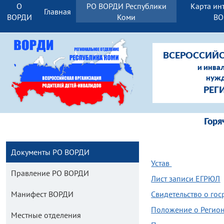
О
РО ВОРДИ Республики
Карта ин
Главная
ВОРДИ
Коми
ВО
ВСЕРОССИЙС
и инва
нужд
РЕГ
Гор
Документы РО ВОРДИ
Устав
Правление РО ВОРДИ
Лист записи ЕГРЮЛ
Манифест ВОРДИ
Свидетельство о го
Положение о Регио
Местные отделения