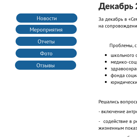
Декабрь 
Новости
За декабрь в «С
на сопровождени
Мероприятия
Отчеты
Проблемы, с ко
Фото
школьного 
медико-соц
Отзывы
здравоохра
фонда соци
юридически
Решались вопрос
- включение ант
- содействие в 
жизненным показ