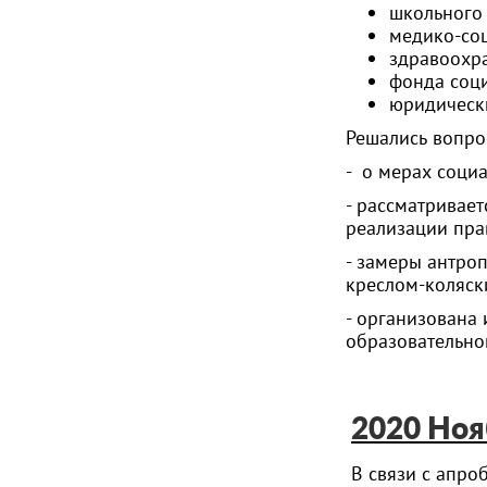
школьного
медико-соц
здравоохр
фонда соци
юридичес
Решались вопро
- о мерах соци
- рассматривае
реализации пра
- замеры антро
креслом-коляск
- организована
образовательно
2020 Ноя
В связи с апр