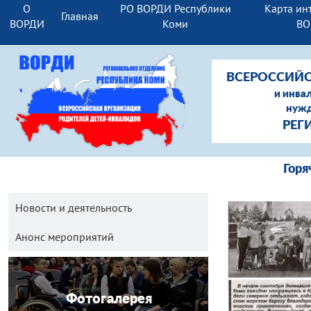
О
РО ВОРДИ Республики
Карта ин
Главная
ВОРДИ
Коми
ВО
ВСЕРОССИЙС
и инва
нужд
РЕГ
Гор
Новости и деятельность
Анонс мероприятий
Фотогалерея