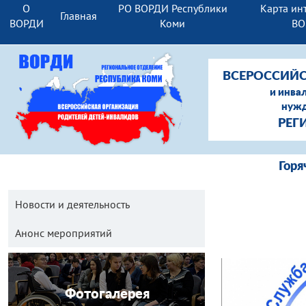
О
РО ВОРДИ Республики
Карта ин
Главная
ВОРДИ
Коми
ВО
ВСЕРОССИЙС
и инва
нужд
РЕГ
Гор
Новости и деятельность
Анонс мероприятий
Фотогалерея