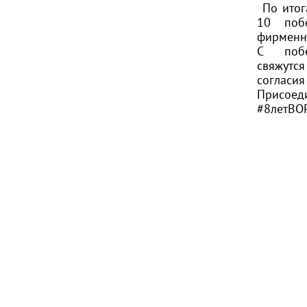
По итог
10 поб
фирменн
С побе
свяжутся
согласия
Присое
#8летВО