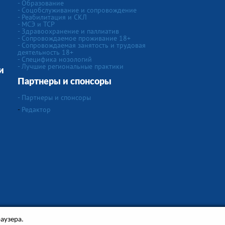
- Образование
- Соцобслуживание и сопровождение
- Реабилитация и СКЛ
- МСЭ и ТСР
- Здравоохранение и паллиатив
- Сопровождаемое проживание 18+
- Сопровождаемая занятость и трудовая
деятельность 18+
- Специфика нозологий
- Лучшие региональные практики
и
Партнеры и спонсоры
- Партнеры и спонсоры
-
Редактор
аузера.