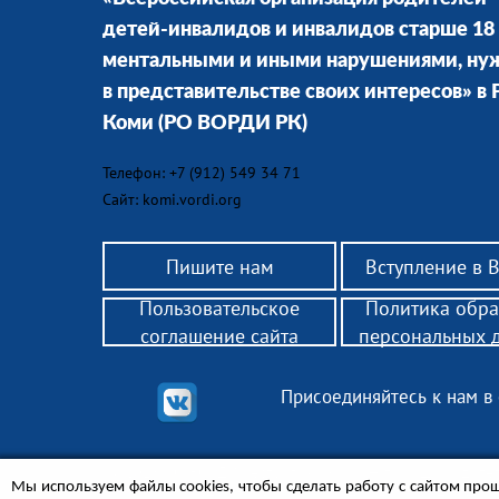
детей-инвалидов и инвалидов старше 18 
ментальными и иными нарушениями, н
в представительстве своих интересов» в
Коми
(РО ВОРДИ РК)
Телефон: +7 (912) 549 34 71
Сайт: komi.vordi.org
Пишите нам
Вступление в 
Пользовательское
Политика обра
соглашение сайта
персональных 
Присоединяйтесь к нам в
© 2018 РО ВОРДИ Республики Коми — помощь родител
Мы используем файлы cookies, чтобы сделать работу с сайтом прощ
законным представителям инвалидов 18+, нуждающих