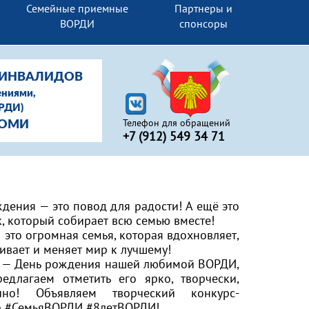
Семейные приемные
Партнеры и
ВОРДИ
спонсоры
-ИНВАЛИДОВ
ениями,
ОРДИ)
Телефон для обращений
КОМИ
+7 (912) 549 34 71
дения — это повод для радости! А ещё это
, который собирает всю семью вместе!
это огромная семья, которая вдохновляет,
вает и меняет мир к лучшему!
я — День рождения нашей любимой ВОРДИ,
едлагаем отметить его ярко, творчески,
чно! Объявляем творческий конкурс-
б
#СемьяВОРДИ
#8летВОРДИ
!