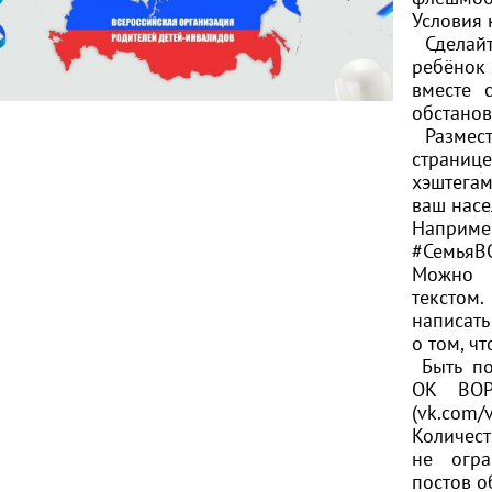
Условия 
Сделайт
ребёнок
вместе 
обстанов
Размест
стран
хэштег
ваш насе
Наприме
#СемьяВ
Можно 
тексто
написать
о том, ч
Быть по
ОК ВО
(
vk.com/v
Количе
не огра
постов о