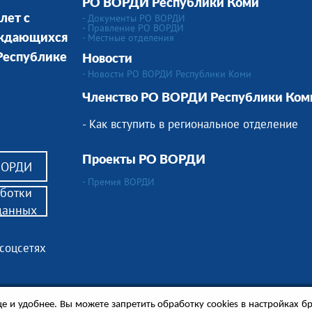
РО ВОРДИ Республики Коми
- Документы РО ВОРДИ
лет с
- Правление РО ВОРДИ
-
Местные отделения
уждающихся
 Республике
Новости
- Новости РО ВОРДИ Республики Коми
Членство РО ВОРДИ Республики Ком
- Как вступить в региональное отделение
Проекты РО ВОРДИ
ВОРДИ
- Премия ВОРДИ
ботки
данных
 соцсетях
ям детей-инвалидов,
е и удобнее. Вы можете запретить обработку сookies в настройках бр
ся в сопровождении.