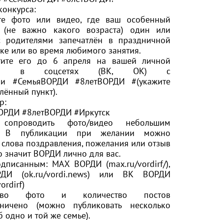
конкурса:
е фото или видео, где ваш особенный
 (не важно какого возраста) один или
с родителями запечатлён в праздничной
ке или во время любимого занятия.
ите его до 6 апреля на вашей личной
ице в соцсетях (ВК, ОК) с
ами
#СемьяВОРДИ
#8летВОРДИ
#(укажите
лённый пункт).
р:
ОРДИ
#8летВОРДИ
#Иркутск
сопроводить фото/видео небольшим
м. В публикации при желании можно
 слова поздравления, пожелания или отзыв
то значит ВОРДИ лично для вас.
дписанным: МАХ ВОРДИ (
max.ru/vordirf/
),
РДИ (
ok.ru/vordi.news
) или ВК ВОРДИ
ordirf
)
ство фото и количество постов
ничено (можно публиковать несколько
б одно и той же семье).